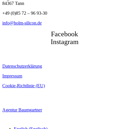
84367 Tann
+49 (0)85 72 – 96 93-30
info@holm-silicon.de
Facebook
Instagram
Datenschutzerklärung
Impressum
Cookie-Richtlinie (EU)
© 2022 Siliciumbearbeitung Andrea Holm GmbH | Webseite von
Agentur Baumgartner
English
(
Englisch
)