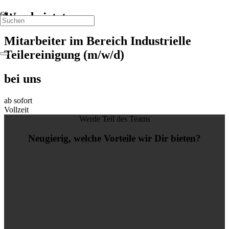
Werde jetzt
Mitarbeiter im Bereich Industrielle
Teilereinigung (m/w/d)
bei uns
ab sofort
Vollzeit
Werde Teil des Teams
Neugierig, welche Vorteile wir Dir bieten?