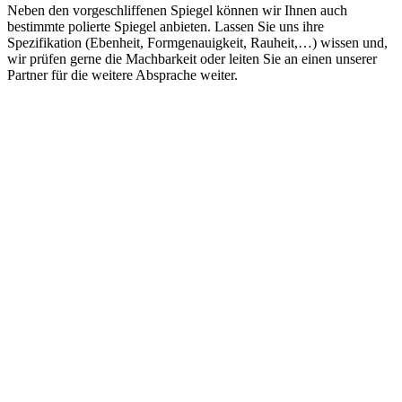
Neben den vorgeschliffenen Spiegel können wir Ihnen auch
bestimmte polierte Spiegel anbieten. Lassen Sie uns ihre
Spezifikation (Ebenheit, Formgenauigkeit, Rauheit,…) wissen und,
wir prüfen gerne die Machbarkeit oder leiten Sie an einen unserer
Partner für die weitere Absprache weiter.
Mögliche Dimensionen:
Länge bis 1500 mm (Sonderlängen von bis 1800 mm
möglich)
Standarddurchmesser bzw. daraus resultierende Querschnitte:
200 mm, 300 mm
Sonderdurchmesser bis 450 mm möglich
Spiegelhalterungen
Materialien:
Silicium
Zerodur
Germanium
ULE
Quarz
SiC