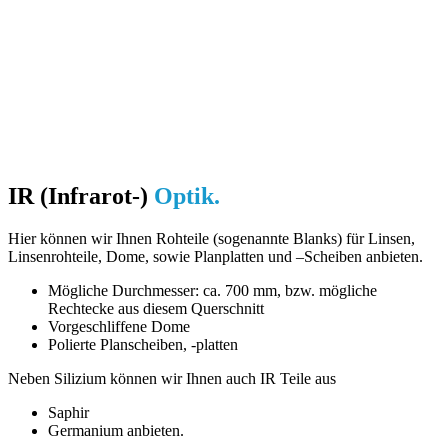
Bearbeitungs­möglichkeiten:
Radien, Zylinderflächen, torische und elliptische Flächen
Bohrungen für Kühlung, Halterungen
Nuten
Sonstige Formen
Lassen Sie es uns wissen und wir prüfen gerne die Machbarkeit
Ihrer Vorstellung!
IR (Infrarot-)
Optik.
Hier können wir Ihnen Rohteile (sogenannte Blanks) für Linsen,
Linsenrohteile, Dome, sowie Planplatten und –Scheiben anbieten.
Mögliche Durchmesser: ca. 700 mm, bzw. mögliche
Rechtecke aus diesem Querschnitt
Vorgeschliffene Dome
Polierte Planscheiben, -platten
Neben Silizium können wir Ihnen auch IR Teile aus
Saphir
Germanium anbieten.